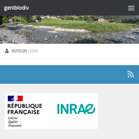
genibiodiv
Skip to content
AUTEUR :
ERIC